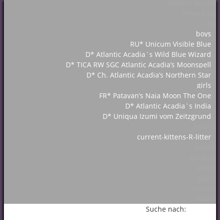
Atlantic Acadia
news blog
cats
boys
RU* Unicum Visible Blue
D* Atlantic Acadia`s Wild Blue Wizard
D* TICA RW SGC Atlantic Acadia’s Moonspell
D* Ch. Atlantic Acadia’s Northern Star
girls
FR* Patayan’s Naja Moon The One
D* Atlantic Acadia`s India
D* Uniqua Izumi vom Zeitzgrund
kittens
current-kittens-R-litter
health
outdoor
about
plans
contact
videos
Suche nach: