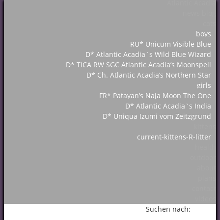
Atlantic Acadia
news blog
cats
boys
RU* Unicum Visible Blue
D* Atlantic Acadia`s Wild Blue Wizard
D* TICA RW SGC Atlantic Acadia’s Moonspell
D* Ch. Atlantic Acadia’s Northern Star
girls
FR* Patayan’s Naja Moon The One
D* Atlantic Acadia`s India
D* Uniqua Izumi vom Zeitzgrund
kittens
current-kittens-R-litter
health
outdoor
about
plans
contact
videos
Suchen nach: